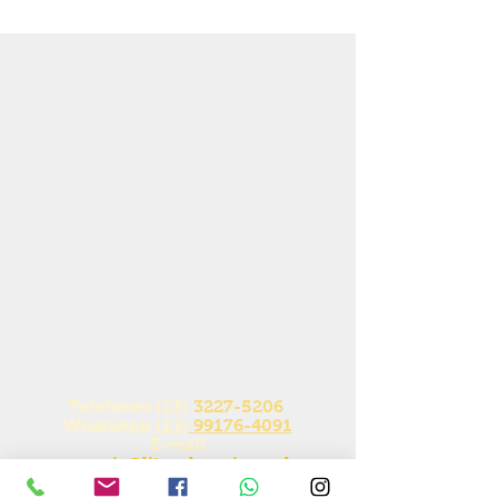
Caso deseje informações de
nossos serviços, solicitar
alguma cotação ou esclarecer
alguma dúvida, entre em
contato conosco em nossa
Central de Atendimento:
Telefones (13)
3227-5206
WhatsApp
(13)
99176-4091
E-mail
gerencia@litoralsupri.com.br